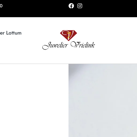
00
ier Lottum