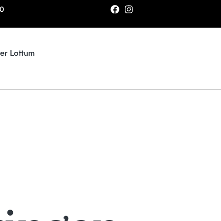
00
ier Lottum